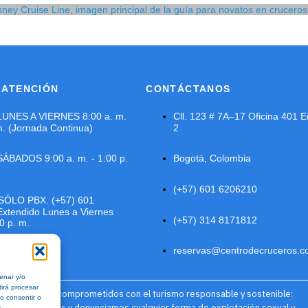
 ATENCIÓN
CONTÁCTANOS
LUNES A VIERNES 8:00 a. m.
Cll. 123 # 7A–17 Oficina 401 E
m. (Jornada Continua)
2
ÁBADOS 9:00 a. m. - 1:00 p.
Bogotá, Colombia
(+57) 601 6206210
SÓLO PBX. (+57) 601
xtendido Lunes a Viernes
(+57) 314 8171812
0 p. m.
reservas@centrodecruceros.c
enar y/o
tirá procesar
"Estamos comprometidos con el turismo responsable y sostenible:
o consentir o
Rechazamos y denunciamos cualquier forma de explotación sexual y
s.