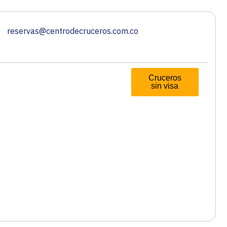
reservas@centrodecruceros.com.co
Cruceros
sin visa
 crucero