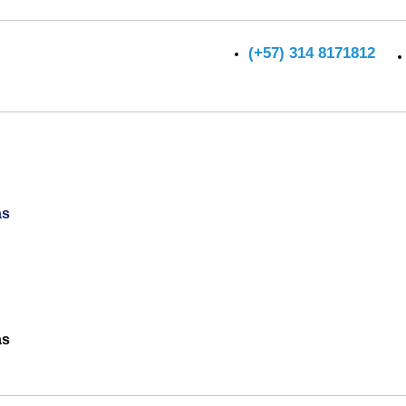
(+57) 314 8171812
as
jos para primer
as
 NOVATOS