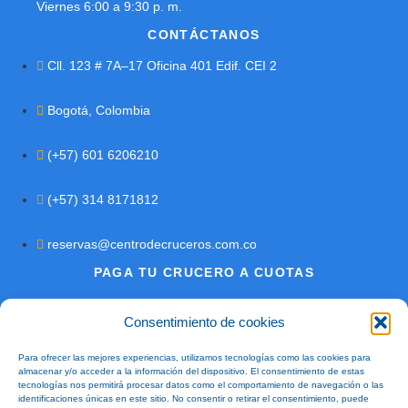
Viernes 6:00 a 9:30 p. m.
CONTÁCTANOS
Cll. 123 # 7A–17 Oficina 401 Edif. CEI 2
Bogotá, Colombia
(+57) 601 6206210
(+57) 314 8171812
reservas@centrodecruceros.com.co
PAGA TU CRUCERO A CUOTAS
Consentimiento de cookies
@2026 – Todos los Derechos Reservados Centro de Cruceros
SAS (Nit. 900.626.436-1) RNT. 40534
Para ofrecer las mejores experiencias, utilizamos tecnologías como las cookies para
almacenar y/o acceder a la información del dispositivo. El consentimiento de estas
tecnologías nos permitirá procesar datos como el comportamiento de navegación o las
"Estamos comprometidos con el turismo responsable y
identificaciones únicas en este sitio. No consentir o retirar el consentimiento, puede