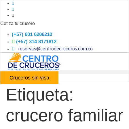
Ir
al
contenido
Cotiza tu crucero
(+57) 601 6206210
(+57) 314 8171812
reservas@centrodecruceros.com.co
Cruceros sin visa
Etiqueta:
crucero familiar