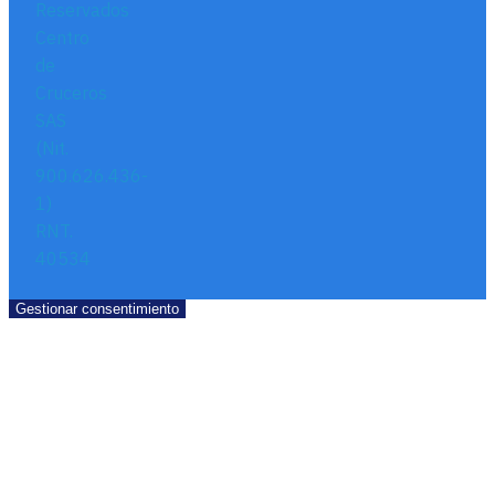
Reservados
Centro
de
Cruceros
SAS
(Nit.
900.626.436-
1)
RNT.
40534
Gestionar consentimiento