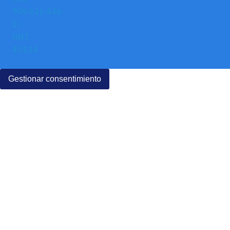
900.626.436-
1)
RNT.
40534
Gestionar consentimiento