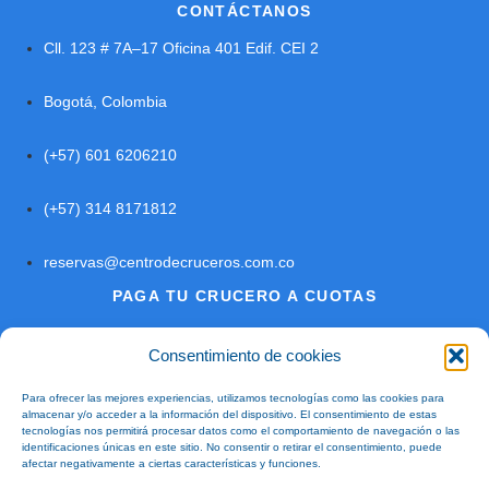
CONTÁCTANOS
Cll. 123 # 7A–17 Oficina 401 Edif. CEI 2
Bogotá, Colombia
(+57) 601 6206210
(+57) 314 8171812
reservas@centrodecruceros.com.co
PAGA TU CRUCERO A CUOTAS
Consentimiento de cookies
@2026 – Todos los Derechos Reservados Centro de Cruceros
SAS (Nit. 900.626.436-1) RNT. 40534
Para ofrecer las mejores experiencias, utilizamos tecnologías como las cookies para
almacenar y/o acceder a la información del dispositivo. El consentimiento de estas
tecnologías nos permitirá procesar datos como el comportamiento de navegación o las
"Estamos comprometidos con el turismo responsable y
identificaciones únicas en este sitio. No consentir o retirar el consentimiento, puede
sostenible: Rechazamos y denunciamos cualquier forma de
afectar negativamente a ciertas características y funciones.