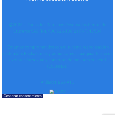
@2026 – Todos los Derechos Reservados Centro de
Cruceros SAS (Nit. 900.626.436-1) RNT. 40534
"Estamos comprometidos con el turismo responsable y
sostenible: Rechazamos y denunciamos cualquier forma de
explotación sexual y comercial de menores de edad
(ESCNNA)."
Afiliados a ANATO
Gestionar consentimiento