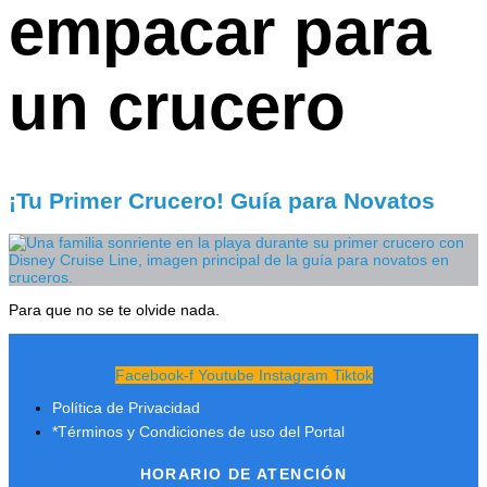
empacar para
un crucero
¡Tu Primer Crucero! Guía para Novatos
Para que no se te olvide nada.
Facebook-f
Youtube
Instagram
Tiktok
Política de Privacidad
*Términos y Condiciones de uso del Portal
HORARIO DE ATENCIÓN