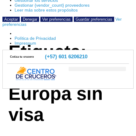
Gestionar los servicios
Gestionar {vendor_count} proveedores
Leer más sobre estos propósitos
Ver
Aceptar
Denegar
Ver preferencias
Guardar preferencias
preferencias
Política de Privacidad
Impressum
Etiqueta:
(+57) 601 6206210
Cotiza tu crucero
viajes a
Blog de las Navieras
Europa sin
visa