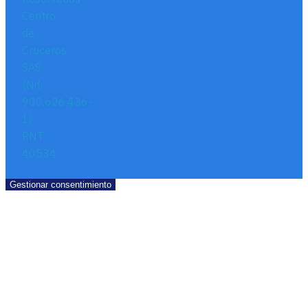
Centro
de
Cruceros
SAS
(Nit.
900.626.436-
1)
RNT.
40534
Gestionar consentimiento