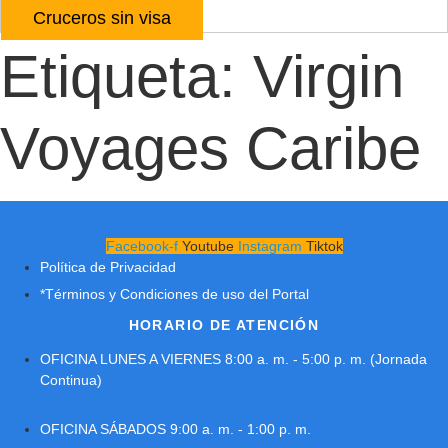
Cruceros sin visa
Etiqueta:
Virgin
Voyages Caribe
Facebook-f
Youtube
Instagram
Tiktok
Política de Privacidad
*Términos y Condiciones de uso del Portal
HORARIO DE ATENCIÓN
OFICINA LUNES A VIERNES 8:00 a. m. - 5:00 p. m. (Jornada
Continua)
OFICINA SÁBADOS 9:00 a. m. - 1:00 p. m.