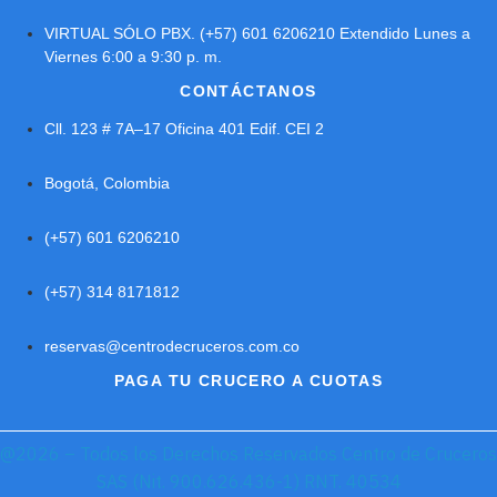
VIRTUAL SÓLO PBX. (+57) 601 6206210 Extendido Lunes a
Viernes 6:00 a 9:30 p. m.
CONTÁCTANOS
Cll. 123 # 7A–17 Oficina 401 Edif. CEI 2
Bogotá, Colombia
(+57) 601 6206210
(+57) 314 8171812
reservas@centrodecruceros.com.co
PAGA TU CRUCERO A CUOTAS
@2026 – Todos los Derechos Reservados Centro de Cruceros
SAS (Nit. 900.626.436-1) RNT. 40534