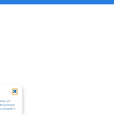
cenar y/o
tirá procesar
o consentir o
.