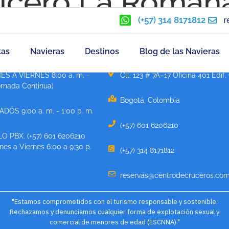
ucero La Roman
(+57) 314 8171812
r
tas
Navieras
Destinos
Blog de las Navieras
ATENCIÓN
CONTÁCTANOS
ES A VIERNES 8:00 a. m. -
Cll. 123 # 7A–17 Oficina 401 Edif.
ornada Continua)
Bogotá, Colombia
DOS 9:00 a. m. - 1:00 p. m.
(+57) 601 6206210
O PBX. (+57) 601 6206210
es a Viernes 6:00 a 9:30 p.
(+57) 314 8171812
reservas@centrodecruceros.com
"Estamos comprometidos con el turismo responsable y sostenible:
Rechazamos y denunciamos cualquier forma de explotación sexual y
comercial de menores de edad (ESCNNA)."