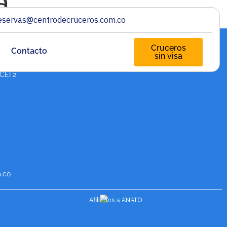
a
eservas@centrodecruceros.com.co
Cruceros
Contacto
sin visa
PAGA TU CRUCERO A
CUOTAS
 CEI 2
.co
Afiliados a ANATO