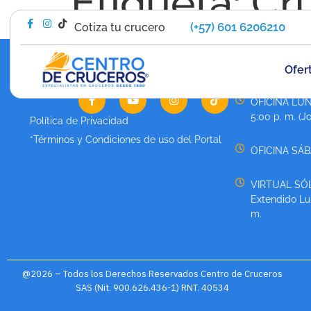
Etiqueta:
Cr
(+57) 601 6206210
Cotiza tu crucero
Ofer
HORARIO DE 
OFICINA LUN
5:00 p. m. (J
Política de Privacidad
*Términos y Condiciones de uso del Portal
OFICINA SÁBA
VIRTUAL SÓL
Extendido Lun
m.
@2026 – Todos los Derechos Reservados Centro de Cruceros
SAS (Nit. 900.626.436-1) RNT. 40534