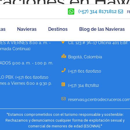
caciones en Haw
(+57) 314 8171812
r
tas
Navieras
Destinos
Blog de las Navieras
ATENCIÓN
CONTÁCTANOS
ES A VIERNES 8:00 a. m. -
Cll. 123 # 7A–17 Oficina 401 Edif.
ornada Continua)
Bogotá, Colombia
DOS 9:00 a. m. - 1:00 p. m.
(+57) 601 6206210
O PBX. (+57) 601 6206210
es a Viernes 6:00 a 9:30 p.
(+57) 314 8171812
reservas@centrodecruceros.com
"Estamos comprometidos con el turismo responsable y sostenible:
Rechazamos y denunciamos cualquier forma de explotación sexual y
comercial de menores de edad (ESCNNA)."