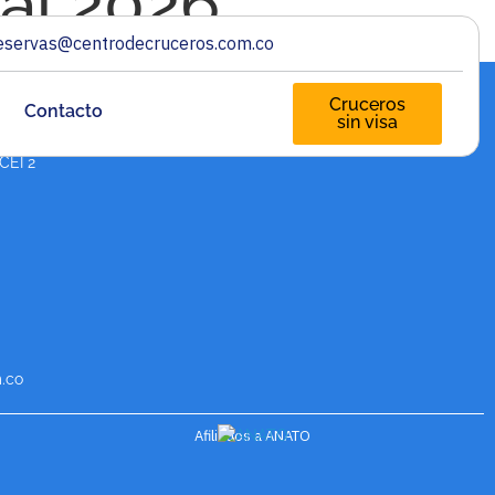
ái 2026
eservas@centrodecruceros.com.co
Cruceros
Contacto
sin visa
PAGA TU CRUCERO A
CUOTAS
 CEI 2
.co
Afiliados a ANATO