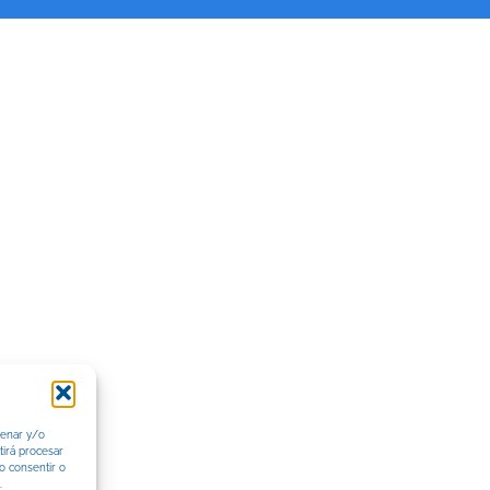
cenar y/o
tirá procesar
o consentir o
.