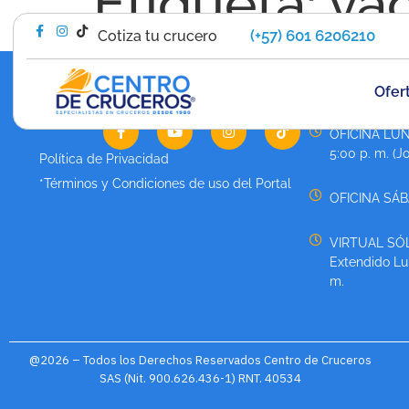
Etiqueta:
va
(+57) 601 6206210
Cotiza tu crucero
Ofer
HORARIO DE 
OFICINA LUN
5:00 p. m. (J
Política de Privacidad
*Términos y Condiciones de uso del Portal
OFICINA SÁBA
VIRTUAL SÓL
Extendido Lun
m.
@2026 – Todos los Derechos Reservados Centro de Cruceros
SAS (Nit. 900.626.436-1) RNT. 40534