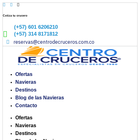
Ir
al
contenido
Cotiza tu crucero
(+57) 601 6206210
(+57) 314 8171812
reservas@centrodecruceros.com.co
Ofertas
Navieras
Destinos
Blog de las Navieras
Contacto
Ofertas
Navieras
Destinos