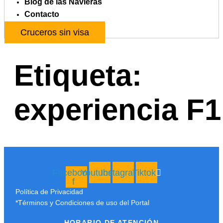
Blog de las Navieras
Contacto
Cruceros sin visa
Etiqueta:
experiencia F1
Facebook-
Youtube
Instagram
Tiktok
f
Política de Privacidad
*Términos y Condiciones de uso del Portal
HORARIO DE ATENCIÓN