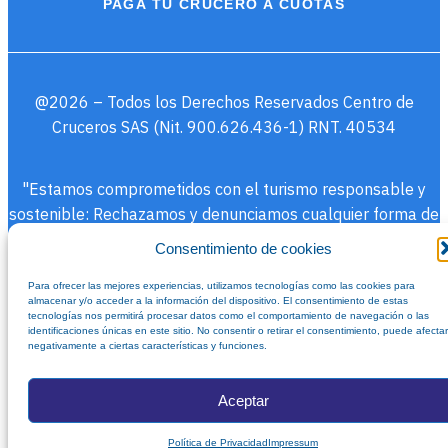
PAGA TU CRUCERO A CUOTAS
@2026 – Todos los Derechos Reservados Centro de
Cruceros SAS (Nit. 900.626.436-1) RNT. 40534
"Estamos comprometidos con el turismo responsable y
sostenible: Rechazamos y denunciamos cualquier forma de
explotación sexual y comercial de menores de edad
Consentimiento de cookies
(ESCNNA)."
Para ofrecer las mejores experiencias, utilizamos tecnologías como las cookies para
almacenar y/o acceder a la información del dispositivo. El consentimiento de estas
tecnologías nos permitirá procesar datos como el comportamiento de navegación o las
Afiliados a ANATO
identificaciones únicas en este sitio. No consentir o retirar el consentimiento, puede afectar
negativamente a ciertas características y funciones.
Aceptar
Política de Privacidad
Impressum