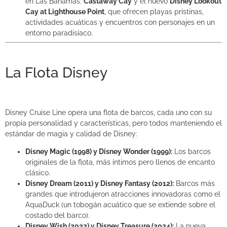
en Las Bahamas:
Castaway Cay
y el nuevo
Disney Lookout
Cay at Lighthouse Point
, que ofrecen playas prístinas,
actividades acuáticas y encuentros con personajes en un
entorno paradisíaco.
La Flota Disney
Disney Cruise Line opera una flota de barcos, cada uno con su
propia personalidad y características, pero todos manteniendo el
estándar de magia y calidad de Disney:
Disney Magic (1998) y Disney Wonder (1999):
Los barcos
originales de la flota, más íntimos pero llenos de encanto
clásico.
Disney Dream (2011) y Disney Fantasy (2012):
Barcos más
grandes que introdujeron atracciones innovadoras como el
AquaDuck (un tobogán acuático que se extiende sobre el
costado del barco).
Disney Wish (2022) y Disney Treasure (2024):
La nueva