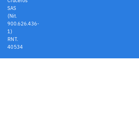
Cruceros
SAS
(Nit.
900.626.436-
1)
RNT.
40534