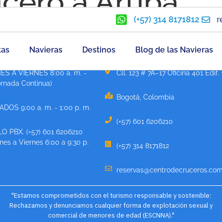
ucero a Aruba
(+57) 314 8171812
r
tas
Navieras
Destinos
Blog de las Navieras
ATENCIÓN
CONTÁCTANOS
ES A VIERNES 8:00 a. m. -
Cll. 123 # 7A–17 Oficina 401 Edif.
ornada Continua)
Bogotá, Colombia
DOS 9:00 a. m. - 1:00 p. m.
(+57) 601 6206210
O PBX. (+57) 601 6206210
es a Viernes 6:00 a 9:30 p.
(+57) 314 8171812
reservas@centrodecruceros.com
"Estamos comprometidos con el turismo responsable y sostenible:
Rechazamos y denunciamos cualquier forma de explotación sexual y
comercial de menores de edad (ESCNNA)."