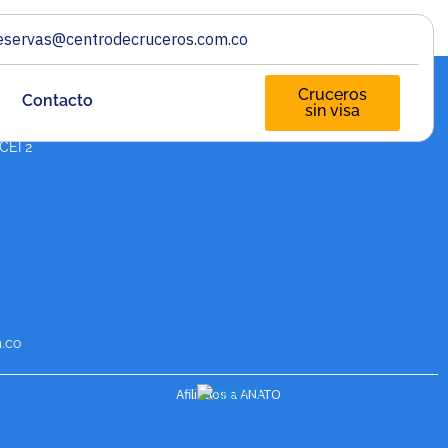
eservas@centrodecruceros.com.co
Cruceros
Contacto
sin visa
PAGA TU CRUCERO A
CUOTAS
 CEI 2
.co
Afiliados a ANATO