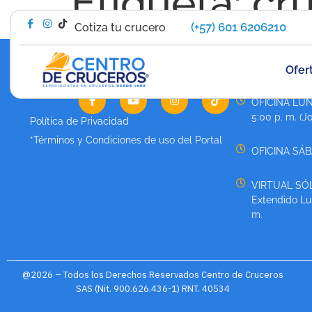
Etiqueta:
cr
(+57) 601 6206210
Cotiza tu crucero
Ofer
HORARIO DE 
OFICINA LUN
5:00 p. m. (J
Política de Privacidad
*Términos y Condiciones de uso del Portal
OFICINA SÁBA
VIRTUAL SÓL
Extendido Lun
m.
@2026 – Todos los Derechos Reservados Centro de Cruceros
SAS (Nit. 900.626.436-1) RNT. 40534