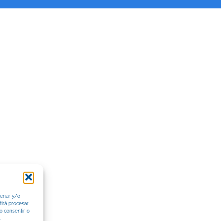
cenar y/o
tirá procesar
o consentir o
.