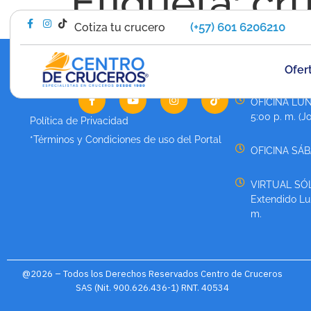
Etiqueta:
cru
(+57) 601 6206210
Cotiza tu crucero
Ofer
HORARIO DE 
OFICINA LUN
5:00 p. m. (J
Política de Privacidad
*Términos y Condiciones de uso del Portal
OFICINA SÁBA
VIRTUAL SÓL
Extendido Lun
m.
@2026 – Todos los Derechos Reservados Centro de Cruceros
SAS (Nit. 900.626.436-1) RNT. 40534