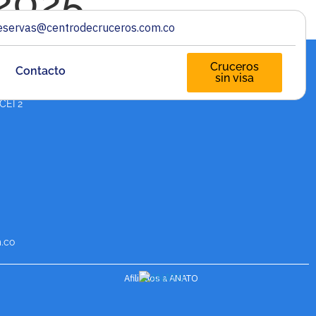
 2025
eservas@centrodecruceros.com.co
Cruceros
Contacto
sin visa
PAGA TU CRUCERO A
CUOTAS
 CEI 2
.co
Afiliados a ANATO