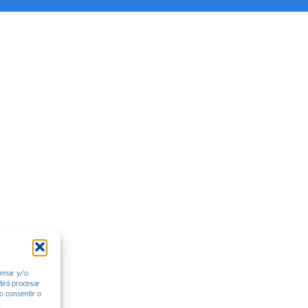
cenar y/o
tirá procesar
o consentir o
.