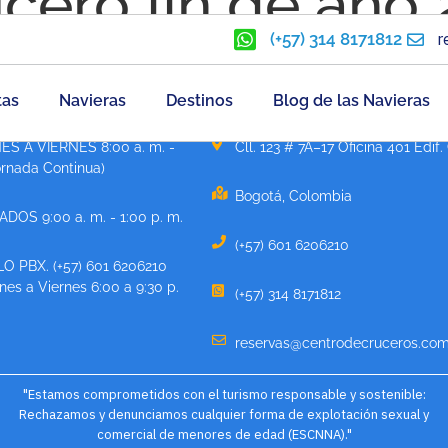
cero fin de año
(+57) 314 8171812
r
tas
Navieras
Destinos
Blog de las Navieras
ATENCIÓN
CONTÁCTANOS
ES A VIERNES 8:00 a. m. -
Cll. 123 # 7A–17 Oficina 401 Edif.
ornada Continua)
Bogotá, Colombia
DOS 9:00 a. m. - 1:00 p. m.
(+57) 601 6206210
O PBX. (+57) 601 6206210
es a Viernes 6:00 a 9:30 p.
(+57) 314 8171812
reservas@centrodecruceros.com
"Estamos comprometidos con el turismo responsable y sostenible:
Rechazamos y denunciamos cualquier forma de explotación sexual y
comercial de menores de edad (ESCNNA)."