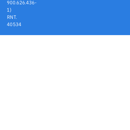
900.626.436-
1)
RNT.
40534