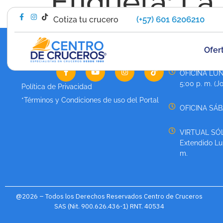
Etiqueta:
La
(+57) 601 6206210
Cotiza tu crucero
Ofer
HORARIO DE 
OFICINA LUN
5:00 p. m. (J
Política de Privacidad
*Términos y Condiciones de uso del Portal
OFICINA SÁBA
VIRTUAL SÓL
Extendido Lun
m.
@2026 – Todos los Derechos Reservados Centro de Cruceros
SAS (Nit. 900.626.436-1) RNT. 40534