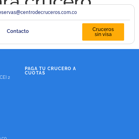
ara crucero
eservas@centrodecruceros.com.co
Cruceros
Contacto
sin visa
PAGA TU CRUCERO A
CUOTAS
 CEI 2
.co