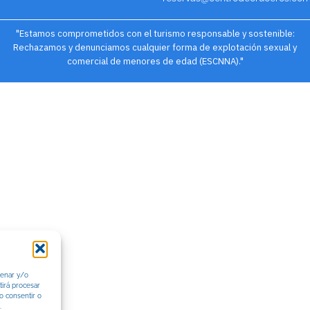
"Estamos comprometidos con el turismo responsable y sostenible:
Rechazamos y denunciamos cualquier forma de explotación sexual y
comercial de menores de edad (ESCNNA)."
cenar y/o
tirá procesar
o consentir o
.