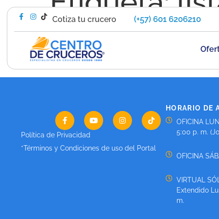
Etiqueta:
lis
(+57) 601 6206210
Cotiza tu crucero
¿QUÉ ROPA LLEVAR A UN C
Ofer
¡El Dilema de la Maleta!
HORARIO DE 
OFICINA LUN
5:00 p. m. (J
Política de Privacidad
*Términos y Condiciones de uso del Portal
OFICINA SÁBA
VIRTUAL SÓL
Extendido Lun
m.