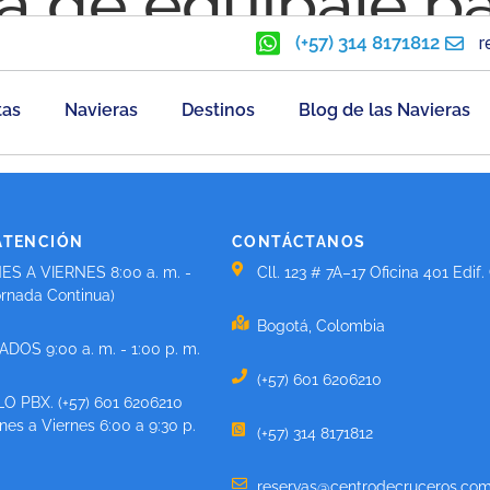
ta de equipaje p
(+57) 314 8171812
r
RUCERO?
tas
Navieras
Destinos
Blog de las Navieras
ATENCIÓN
CONTÁCTANOS
ES A VIERNES 8:00 a. m. -
Cll. 123 # 7A–17 Oficina 401 Edif.
ornada Continua)
Bogotá, Colombia
DOS 9:00 a. m. - 1:00 p. m.
(+57) 601 6206210
O PBX. (+57) 601 6206210
es a Viernes 6:00 a 9:30 p.
(+57) 314 8171812
reservas@centrodecruceros.com