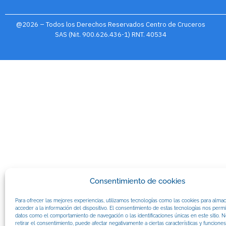
@2026 – Todos los Derechos Reservados Centro de Cruceros
SAS (Nit. 900.626.436-1) RNT. 40534
Consentimiento de cookies
Para ofrecer las mejores experiencias, utilizamos tecnologías como las cookies para alma
acceder a la información del dispositivo. El consentimiento de estas tecnologías nos permi
datos como el comportamiento de navegación o las identificaciones únicas en este sitio. N
retirar el consentimiento, puede afectar negativamente a ciertas características y funciones